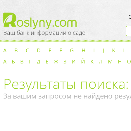
Ваш банк информации о саде
A
B
C
D
E
F
G
H
I
J
K
L
А
Б
В
Г
Д
Е
Ж
З
И
Й
К
Л
М
Н
О
Результаты поиска:
За вашим запросом не найдено резу