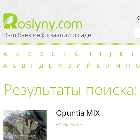
Ваш банк информации о саде
A
B
C
D
E
F
G
H
I
J
K
L
А
Б
В
Г
Д
Е
Ж
З
И
Й
К
Л
М
Н
О
Результаты поиска:
Opuntia MIX
...
Подробнее »