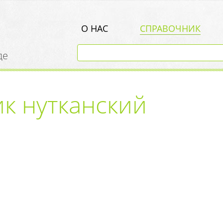
О НАС
СПРАВОЧНИК
де
к нутканский