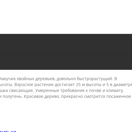
лакучих хвойных деревьев, довольно быстрорастущий. В
высоты. Взрослое растение достигает 25 м высоты и 5 в диаметр
хушка свисающие. Умеренные требования к почве и климату.
и полутень. Красивое дерево, прекрасно смотрится посаженное