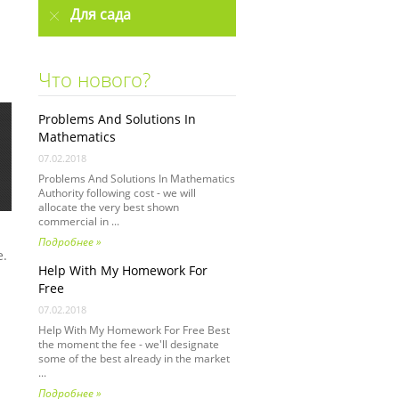
Для сада
Что нового?
Problems And Solutions In
Mathematics
07.02.2018
Problems And Solutions In Mathematics
Authority following cost - we will
allocate the very best shown
commercial in ...
Подробнее »
е.
Help With My Homework For
Free
07.02.2018
Help With My Homework For Free Best
the moment the fee - we'll designate
some of the best already in the market
...
Подробнее »