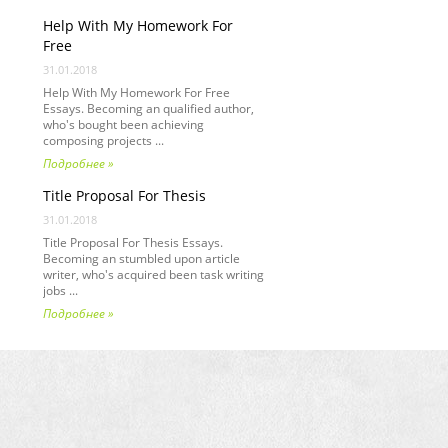
Help With My Homework For
Free
31.01.2018
Help With My Homework For Free
Essays. Becoming an qualified author,
who's bought been achieving
composing projects ...
Подробнее »
Title Proposal For Thesis
31.01.2018
Title Proposal For Thesis Essays.
Becoming an stumbled upon article
writer, who's acquired been task writing
jobs ...
Подробнее »