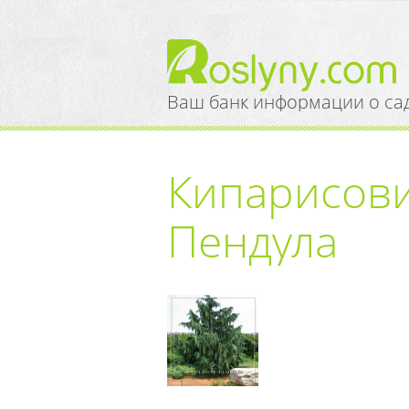
Ваш банк информации о са
Кипарисови
Пендула