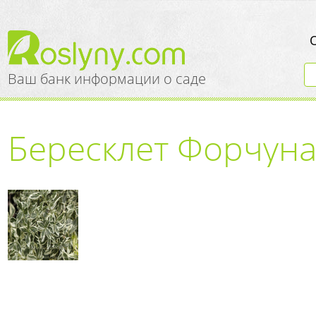
Ваш банк информации о саде
Бересклет Форчуна