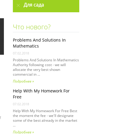
Для сада
Что нового?
Problems And Solutions In
Mathematics
07.02.2018
Problems And Solutions In Mathematics
Authority following cost - we will
allocate the very best shown
commercial in ...
Подробнее »
Help With My Homework For
Free
07.02.2018
Help With My Homework For Free Best
the moment the fee - we'll designate
т
some of the best already in the market
...
Подробнее »