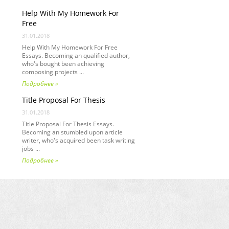
Help With My Homework For
Free
31.01.2018
Help With My Homework For Free
Essays. Becoming an qualified author,
who's bought been achieving
composing projects ...
Подробнее »
Title Proposal For Thesis
31.01.2018
Title Proposal For Thesis Essays.
Becoming an stumbled upon article
writer, who's acquired been task writing
jobs ...
Подробнее »