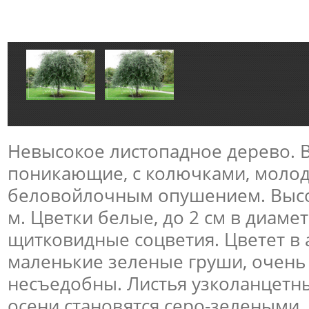
Невысокое листопадное дерево. В
поникающие, с колючками, молод
беловойлочным опушением. Высот
м. Цветки белые, до 2 см в диаме
щитковидные соцветия. Цветет в
маленькие зеленые груши, очень
несъедобны. Листья узколанцетны
осени становятся серо-зелеными,