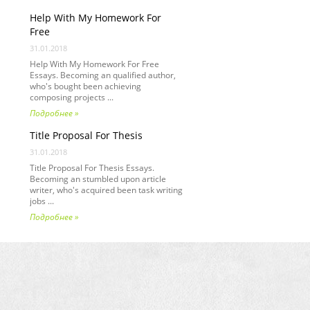
Help With My Homework For
Free
31.01.2018
Help With My Homework For Free
Essays. Becoming an qualified author,
who's bought been achieving
composing projects ...
Подробнее »
Title Proposal For Thesis
31.01.2018
Title Proposal For Thesis Essays.
Becoming an stumbled upon article
writer, who's acquired been task writing
jobs ...
Подробнее »