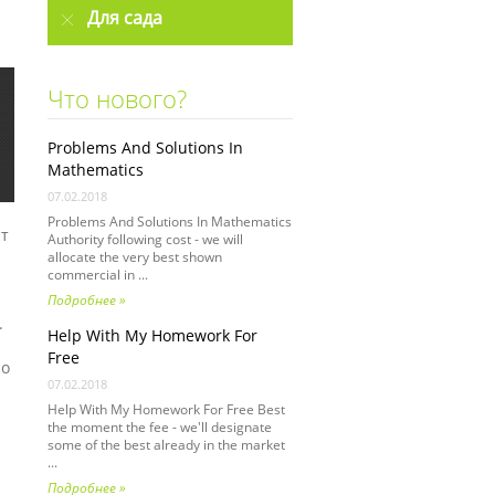
Для сада
Что нового?
Problems And Solutions In
Mathematics
07.02.2018
Problems And Solutions In Mathematics
ст
Authority following cost - we will
allocate the very best shown
commercial in ...
Подробнее »
.
Help With My Homework For
Free
но
07.02.2018
Help With My Homework For Free Best
the moment the fee - we'll designate
some of the best already in the market
...
Подробнее »