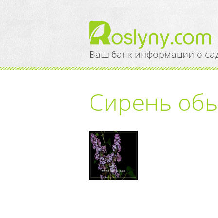
Ваш банк информации о са
Сирень об