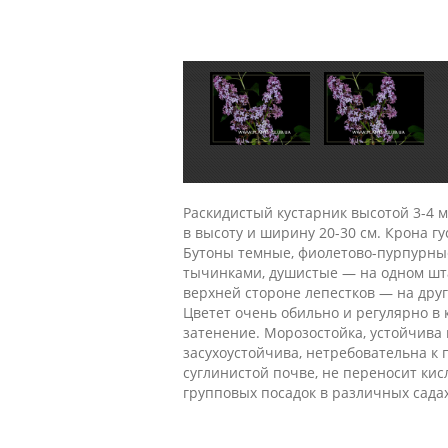
Раскидистый кустарник высотой 3-4 м
в высоту и ширину 20-30 см. Крона г
Бутоны темные, фиолетово-пурпурные
тычинками, душистые — на одном шта
верхней стороне лепестков — на дру
Цветет очень обильно и регулярно в 
затенение. Морозостойка, устойчива 
засухоустойчива, нетребовательна к 
суглинистой почве, не переносит ки
групповых посадок в различных сада