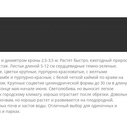
 и диаметром кроны 2,5-3,5 м. Растет быстро, ежегодный приро
устая. Листья длиной 5-12 см сердцевидные темно-зеленые.
. Цветки крупные, пурпурно-красноватые, с желтыми
мбе и пурпурно-красные, с белой четкой каймой по краям на
гом. Крупные соцветия цилиндрической формы до 30 см в длину
конце мая-начале июня. Светолюбива, но выносит легкое
к городскому климату, хорошо отрастает после обрезки. Доволь
почвам, но хорошо растет и развивается на плодородной,
слых почв и застоя воды. Отличный выбор для одиночных и
х и парках.