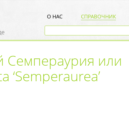
О НАС
СПРАВОЧНИК
де
й Семпераурия или
ta ‘Semperaurea’