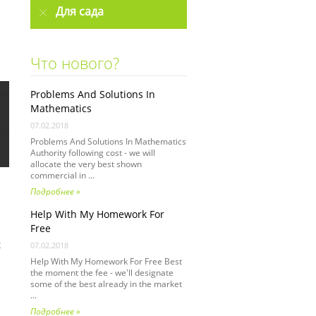
Для сада
Что нового?
Problems And Solutions In
Mathematics
07.02.2018
Problems And Solutions In Mathematics
Authority following cost - we will
allocate the very best shown
commercial in ...
Подробнее »
Help With My Homework For
Free
х
07.02.2018
Help With My Homework For Free Best
the moment the fee - we'll designate
some of the best already in the market
...
Подробнее »