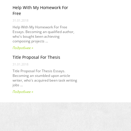
Help With My Homework For
Free
31.01.2018
Help With My Homework For Free
Essays. Becoming an qualified author,
who's bought been achieving
composing projects ...
Подробнее »
Title Proposal For Thesis
31.01.2018
Title Proposal For Thesis Essays.
Becoming an stumbled upon article
writer, who's acquired been task writing
jobs ...
Подробнее »