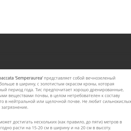
accata ‘Semperaurea’
представляет собой вечнозеленый
 больше в ширину, с золотистым окрасом кроны, которая
ный период года. Тис предпочитает хорошо дренированные,
ыми веществами почвы, в целом нетребователен к составу
его в нейтральной или щелочной почве. Не любит сильнокислы
 загрязнение.
ожет достигать нескольких (как правило, до пяти) метров в
годно расти на 15-20 см в ширину и на 20 см в высоту.