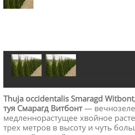
Thuja occidentalis Smaragd Witbon
туя
Смарагд Витбонт
— вечнозел
медленнорастущее хвойное расте
трех метров в высоту и чуть боль