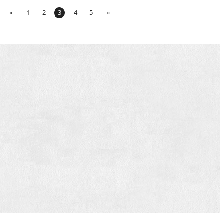
«
1
2
3
4
5
»