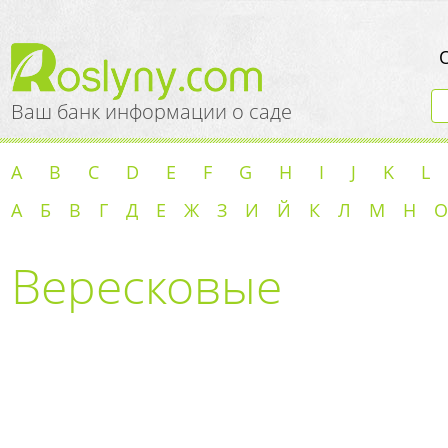
Ваш банк информации о саде
A
B
C
D
E
F
G
H
I
J
K
L
А
Б
В
Г
Д
Е
Ж
З
И
Й
К
Л
М
Н
О
Вересковые