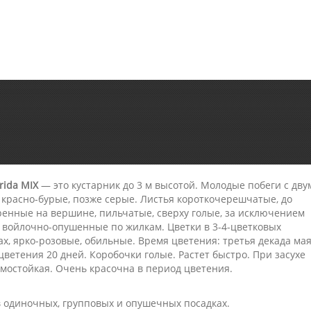
rida MIX
— это кустарник до 3 м высотой. Молодые побеги с дву
 красно-бурые, позже серые. Листья короткочерешчатые, до
ренные на вершине, пильчатые, сверху голые, за исключением
 войлочно-опушенные по жилкам. Цветки в 3-4-цветковых
ах, ярко-розовые, обильные. Время цветения: третья декада ма
ветения 20 дней. Коробочки голые. Растет быстро. При засухе
имостойкая. Очень красочна в период цветения.
 одиночных, групповых и опушечных посадках.