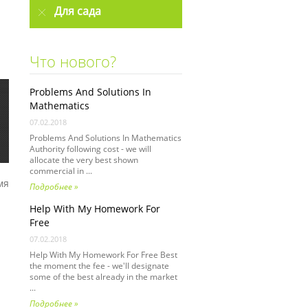
Для сада
Что нового?
Problems And Solutions In
Mathematics
07.02.2018
Problems And Solutions In Mathematics
Authority following cost - we will
allocate the very best shown
commercial in ...
мя
Подробнее »
Help With My Homework For
Free
я
07.02.2018
Help With My Homework For Free Best
the moment the fee - we'll designate
some of the best already in the market
...
Подробнее »