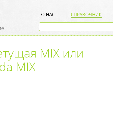
О НАС
СПРАВОЧНИК
де
етущая MIX или
ida MIX