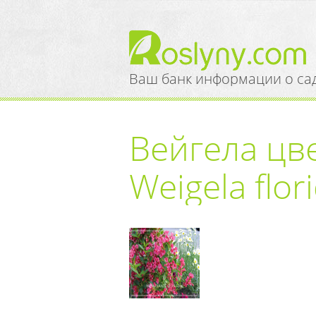
Ваш банк информации о са
Вейгела цв
Weigela flor