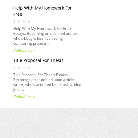
Help With My Homework For
Free
31.01.2018
Help With My Homework For Free
Essays. Becoming an qualified author,
who's bought been achieving
composing projects ...
Подробнее »
Title Proposal For Thesis
31.01.2018
Title Proposal For Thesis Essays.
Becoming an stumbled upon article
writer, who's acquired been task writing
jobs ...
Подробнее »