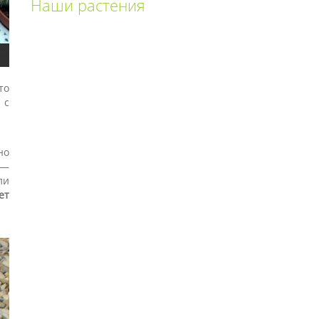
Наши растения
то
 с
но
 —
ли
ет