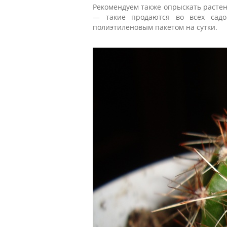
Рекомендуем также опрыскать растени
— такие продаются во всех садов
полиэтиленовым пакетом на сутки.