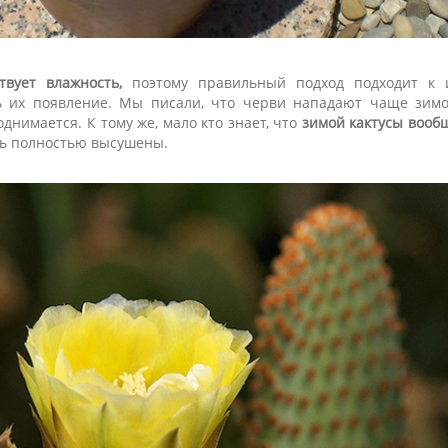
твует влажность,
поэтому правильный подход подходит к 
 их появление. Мы писали, что черви нападают чаще зимо
однимается. К тому же, мало кто знает, что
зимой кактусы вооб
ь полностью высушены.