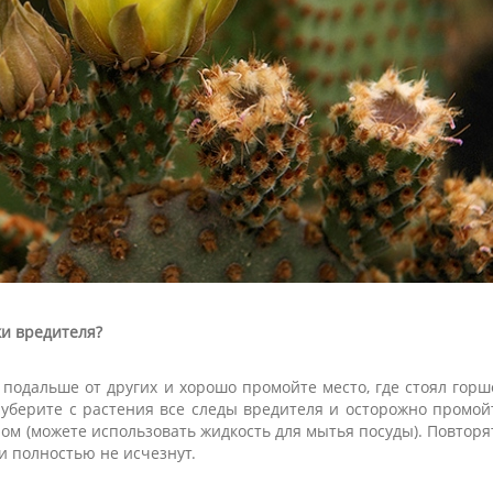
ки вредителя?
 подальше от других и хорошо промойте место, где стоял горш
 уберите с растения все следы вредителя и осторожно промой
ом (можете использовать жидкость для мытья посуды). Повторя
ли полностью не исчезнут.