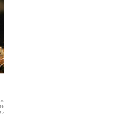
ок
те
ть