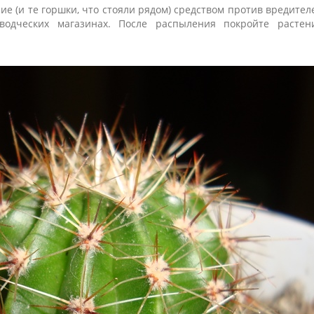
е (и те горшки, что стояли рядом) средством против вредител
одческих магазинах. После распыления покройте растен