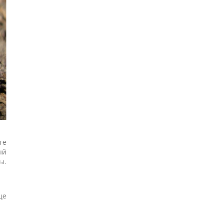
те
ый
ы.
це