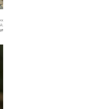
их
й,
ще