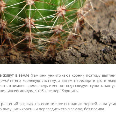
е живут в земле
(там они уничтожают корни), поэтому вытяни
омойте его корневую систему, а затем пересадите его в нов
лать в зимнее время, ведь именно тогда следует сушить кактус
ения инсектицидом, чтобы не переборщить.
 растений осенью, но если все же вы нашли червей, а на ули
ур высушить корень и пересадить его в землю, без полива.