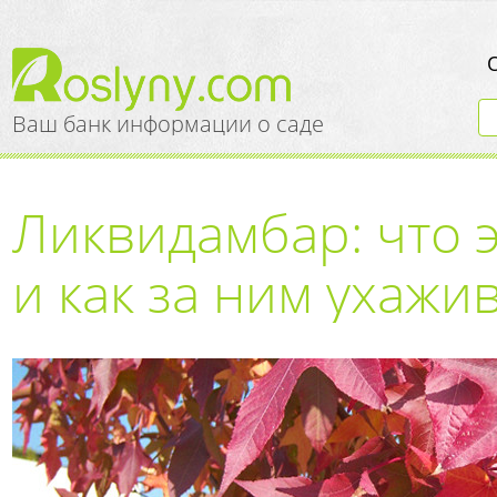
Ваш банк информации о саде
Ликвидамбар: что э
и как за ним ухажи