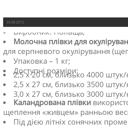
30.08.2012
Виробник: Польща;
Молочна плівки для окулірува
для серпневого окулірування (ще
Упаковка – 1 кг;
Доступні розміри:
2,5 x 20 см, близько 4000 штук/
2,5 x 27 см, близько 3500 штук/
3,0 x 27 см, близько 3000 штук/
Каландрована плівки
використо
щеплення «живцем» ранньою вес
Під дією літніх сонячних промен