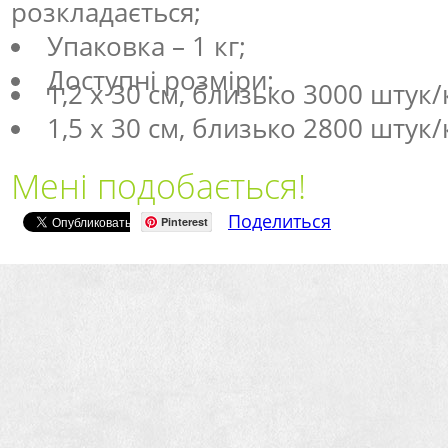
розкладається;
Упаковка – 1 кг;
Доступні розміри:
1,2 х 30 см, близько 3000 штук/
1,5 х 30 см, близько 2800 штук/
Мені подобається!
Поделиться
Pinterest