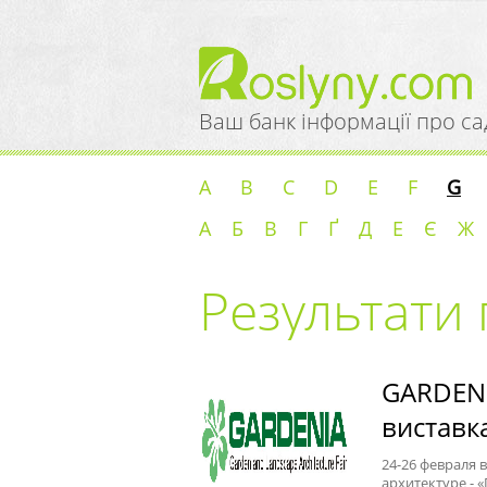
Ваш банк інформації про са
A
B
C
D
E
F
G
А
Б
В
Г
Ґ
Д
Е
Є
Ж
Результати 
GARDENI
виставк
24-26 февраля 
архитектуре - 