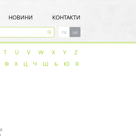
НОВИНИ
КОНТАКТИ
ru
ua
T
U
V
W
X
Y
Z
Ф
Х
Ц
Ч
Ш
Ь
Ю
Я
ой
я