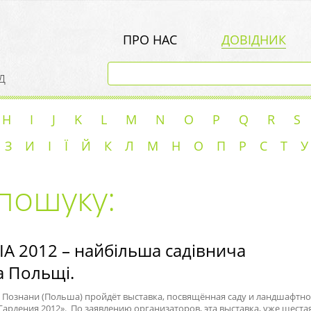
ПРО НАС
ДОВІДНИК
д
H
I
J
K
L
M
N
O
P
Q
R
S
З
И
І
Ї
Й
К
Л
М
Н
О
П
Р
С
Т
У
пошуку:
A 2012 – найбільша садівнича
а Польщі.
в Познани (Польша) пройдёт выставка, посвящённая саду и ландшафтн
«Гардения 2012». По заявлению организаторов, эта выставка, уже шеста