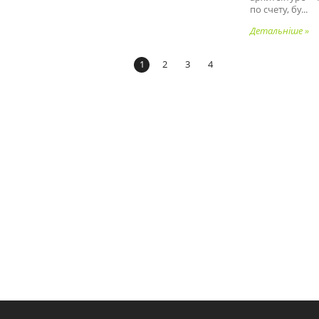
по счету, бу...
Детальніше »
1
2
3
4