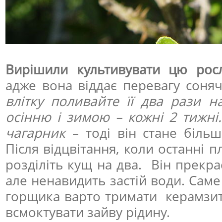
Вирішили культивувати цю рос
адже вона віддає перевагу соня
влітку поливайте її два рази н
осінню і зимою – кожні 2 тижні.
чагарник
– тоді він стане більш
Після відцвітання, коли останні п
розділіть кущ на два. Він прекр
але ненавидить застій води. Саме
горщика варто тримати керамзит 
всмоктувати зайву рідину.