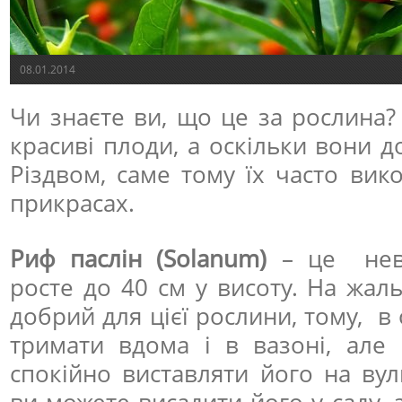
08.01.2014
Чи знаєте ви, що це за рослина?
красиві плоди, а оскільки вони 
Різдвом, саме тому їх часто вик
прикрасах.
Риф паслін (Solanum)
– це неви
росте до 40 см у висоту. На жал
добрий для цієї рослини, тому, в
тримати вдома і в вазоні, але
спокійно виставляти його на вул