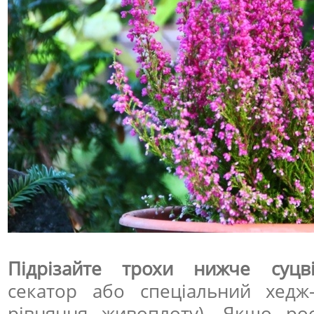
Підрізайте трохи нижче суцві
секатор або спеціальний хедж
рівняння живоплоту). Якщо рос