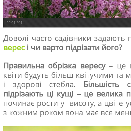
29.01.2014
Доволі часто садівники задають 
верес
і чи варто підрізати його?
Правильна обрізка вересу
– це 
квіти будуть більш квітучими та м
і здорові стебла.
Більшість с
підрізають ці кущі – це велика 
починає рости у висоту, а цвіте у
з кожним роком вона має все менш