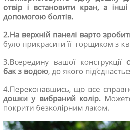
отвір і встановити кран, а інш
допомогою болтів.
2.На верхній панелі варто зроби
було прикрасити її горщиком з кв
3.Всередину вашої конструкції
бак з водою
, до якого під’єднаєтьс
4.Переконавшись, що все справ
дошки у вибраний колір.
Можете
покрити безколірним лаком.