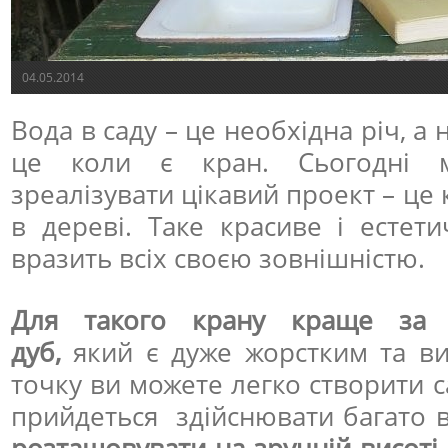
04.05.2014
Вода в саду – це необхідна річ, а
це коли є кран. Сьогодні 
зреалізувати цікавий проект – це 
в дереві. Таке красиве і естет
вразить всіх своєю зовнішністю.
Для такого крану краще за в
дуб,
який є дуже жорстким та ви
точку ви можете легко створити с
прийдеться здійснювати багато 