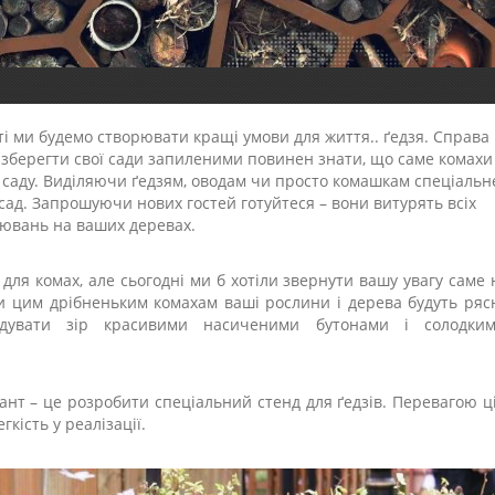
тті ми будемо створювати кращі умови для життя.. ґедзя. Справа 
е зберегти свої сади запиленими повинен знати, що саме комахи
 саду. Виділяючи ґедзям, оводам чи просто комашкам спеціальн
сад. Запрошуючи нових гостей готуйтеся – вони витурять всіх
орювань на ваших деревах.
для комах, але сьогодні ми б хотіли звернути вашу увагу саме 
ки цим дрібненьким комахам ваші рослини і дерева будуть ряс
адувати зір красивими насиченими бутонами і солодким
нт – це розробити спеціальний стенд для ґедзів. Перевагою ці
егкість у реалізації.