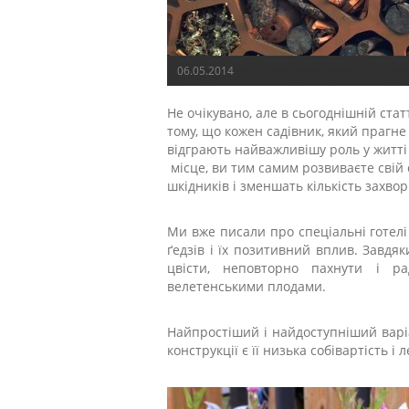
06.05.2014
Не очікувано, але в сьогоднішній ста
тому, що кожен садівник, який прагн
відграють найважливішу роль у житті
місце, ви тим самим розвиваєте свій 
шкідників і зменшать кількість захв
Ми вже писали про спеціальні готелі 
ґедзів і їх позитивний вплив. Завдя
цвісти, неповторно пахнути і р
велетенськими плодами.
Найпростіший і найдоступніший варіа
конструкції є її низька собівартість і л