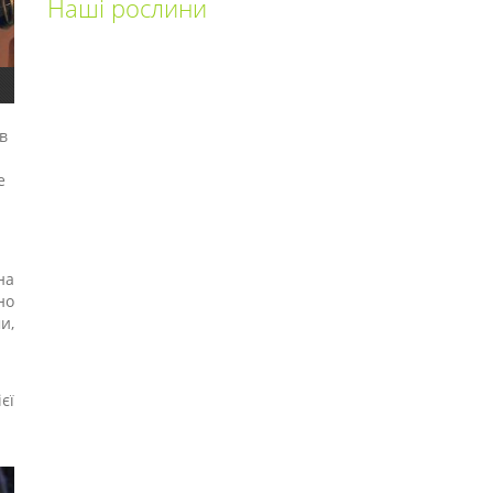
Наші рослини
в
е
на
но
и,
єї