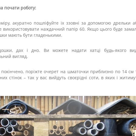
а почати роботу:
зміру, акуратно пошліфуйте їх ззовні за допомогою дрельки а
 використовувати наждачний папір 60. Якщо цього буде замал
ошки мають бути гладенькими.
 дошки, дах і дно. Ви можете надати хатці будь-якого вид
льний вигляд.
е покінчено, поріжте очерет на шматочки приблизно по 14 см 
их стінок – так у вас вийдуть своєрідні соти, в яких і житиму