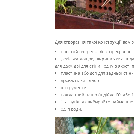
Для створення такої конструкції вам 
простий очерет – він є прекрасно
декілька дощок, ширина яких в да
для даху, дві для стіни і одну в якості 
пластина або дсп для задньої стін
дрова, гілки і листя;
інструменти;
наждачний папір (підійде 60 або 1
1 кг вугілля ( вибирайте найменше 
0,5 л води.