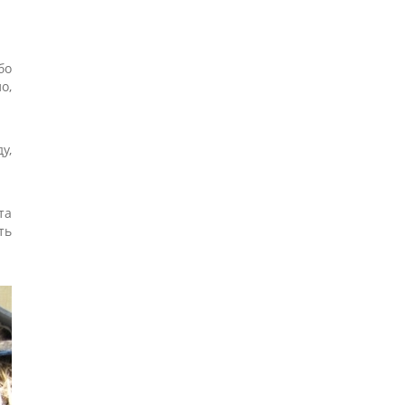
бо
о,
у,
та
ть