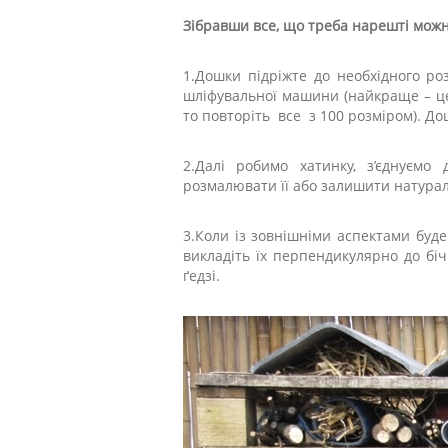
Зібравши все, що треба нарешті можн
1.Дошки підріжте до необхідного ро
шліфувальної машини (найкраще – це
то повторіть все з 100 розміром). Д
2.Далі робимо хатинку, з’єднуємо
розмалювати її або залишити натура
3.Коли із зовнішніми аспектами буд
викладіть їх перпендикулярно до бічн
ґедзі.