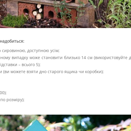
знадобиться:
ю сировиною, доступною усім;
ному випадку може становити близько 14 см (використовуйте д
підставки – всього 5);
ки (ви можете взяти дно старого ящика чи коробки);
00);
по розміру);