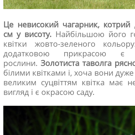
Це невисокий чагарник, котрий 
см у висоту.
Найбільшою його го
квітки жовто-зеленого кольор
додатковою прикрасою є
рослини.
Золотиста таволга рясно
білими квітками і, хоча вони дуже
великим суцвіттям квітка має н
вигляд і є окрасою саду.