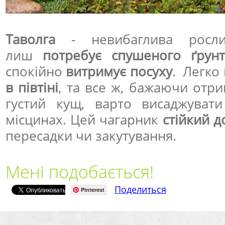
Таволга
- невибаглива росл
лиш
потребує спушеного ґрунт
спокійно
витримує посуху
. Легко
в півтіні
, та все ж, бажаючи отри
густий кущ, варто висаджуват
місцинах. Цей чагарник
стійкий д
пересадки чи закутування.
Мені подобається!
Поделиться
Pinterest