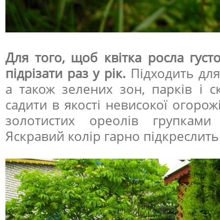
Для того, щоб квітка росла густ
підрізати раз у рік.
Підходить для
а також зелених зон, парків і с
садити в якості невисокої огорож
золотистих ореолів групками
Яскравий колір гарно підкреслить