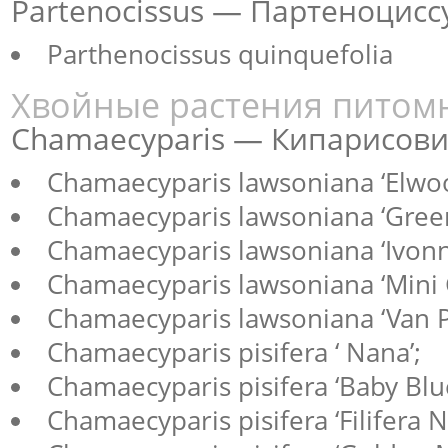
Partenocissus — Партеноциссу
Parthenocissus quinquefolia
Хвойные растения питом
Chamaecyparis — Кипарисови
Chamaecyparis lawsoniana ‘Elwoo
Chamaecyparis lawsoniana ‘Green
Chamaecyparis lawsoniana ‘Ivonn
Chamaecyparis lawsoniana ‘Mini 
Chamaecyparis lawsoniana ‘Van Pe
Chamaecyparis pisifera ‘ Nana’;
Chamaecyparis pisifera ‘Baby Blue
Chamaecyparis pisifera ‘Filifera N