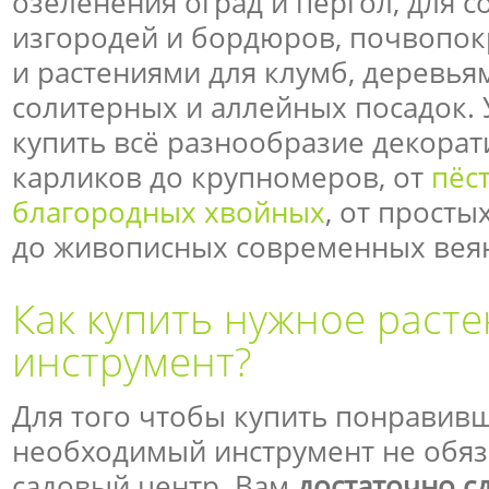
озеленения оград и пергол, для 
изгородей и бордюров, почвопо
и растениями для клумб, деревь
солитерных и аллейных посадок. 
купить всё разнообразие декорат
карликов до крупномеров, от
пёс
благородных хвойных
, от просты
до живописных современных вея
Как купить нужное расте
инструмент?
Для того чтобы купить понравивш
необходимый инструмент не обяз
садовый центр. Вам
достаточно сд