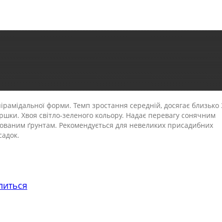
рамідальної форми. Темп зростання середній, досягає близько 
иршки. Хвоя світло-зеленого кольору. Надає перевагу сонячним
нованим ґрунтам. Рекомендується для невеликих присадибних
садок.
литься