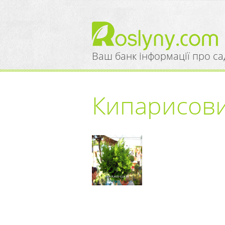
Ваш банк інформації про са
Кипарисови