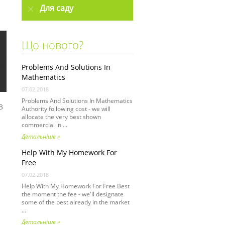
Для саду
Що нового?
Problems And Solutions In
Mathematics
07.02.2018
Problems And Solutions In Mathematics
3
Authority following cost - we will
allocate the very best shown
commercial in ...
Детальніше »
Help With My Homework For
Free
07.02.2018
Help With My Homework For Free Best
the moment the fee - we'll designate
some of the best already in the market
...
Детальніше »