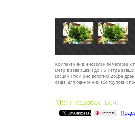
Компактний вічнозелений чагарник пі
метрів заввишки і до 1,5 метра завш
місцям і помірно вологим, добре дре
садів, для одиночних або групових по
Мені подобається!
Поде
Pinterest