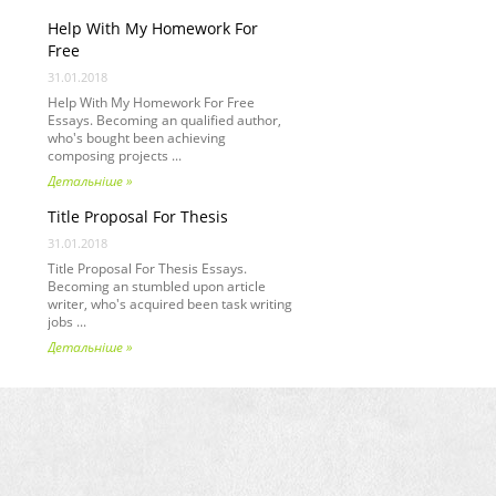
Help With My Homework For
Free
31.01.2018
Help With My Homework For Free
Essays. Becoming an qualified author,
who's bought been achieving
composing projects ...
Детальніше »
Title Proposal For Thesis
31.01.2018
Title Proposal For Thesis Essays.
Becoming an stumbled upon article
writer, who's acquired been task writing
jobs ...
Детальніше »