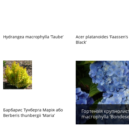
Hydrangea macrophylla ‘Taube’
Acer platanoides ‘Faassen’s
Black’
Барбарис Тунберга Марія або
Гортензія крупнолис
Berberis thunbergii ‘Maria’
macrophylla ‘Bondese