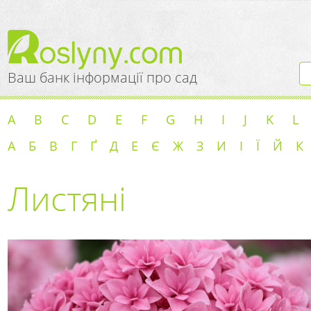
Ваш банк інформації про сад
A
B
C
D
E
F
G
H
I
J
K
L
А
Б
В
Г
Ґ
Д
Е
Є
Ж
З
И
І
Ї
Й
К
Листяні