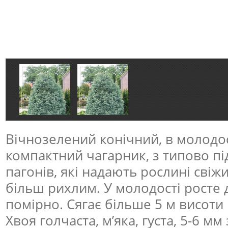
Вічнозелений конічний, в молодос
компактний чагарник, з типово п
пагонів, які надають рослині свіжи
більш рихлим. У молодості росте 
помірно. Сягає більше 5 м висоти 
Хвоя голчаста, м’яка, густа, 5-6 м