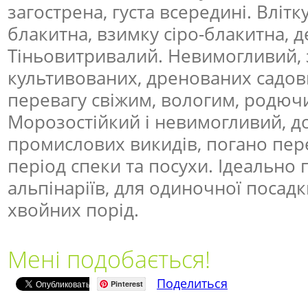
загострена, густа всередині. Влітк
блакитна, взимку сіро-блакитна, 
Тіньовитривалий. Невимогливий, 
культивованих, дренованих садови
перевагу свіжим, вологим, родюч
Морозостійкий і невимогливий, до
промислових викидів, погано пер
період спеки та посухи. Ідеально 
альпінаріїв, для одиночної посадк
хвойних порід.
Мені подобається!
Поделиться
Pinterest