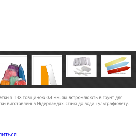
кетки з ПВХ товщиною 0,4 мм, які встромлюють в ґрунт для
и виготовлені в Нідерландах, стійкі до води і ультрафіолету.
литься