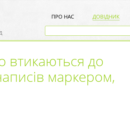
ПРО НАС
ДОВІДНИК
д
о втикаються до
написів маркером,