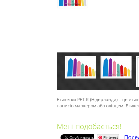
Етикетки PET-R (Нідерланди) – це ети
написів маркером або олівцем. Етикетк
Мені подобається!
Поде
Pinterest