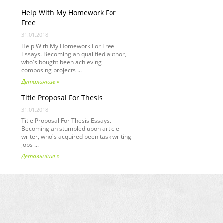
Help With My Homework For
Free
31.01.2018
Help With My Homework For Free
Essays. Becoming an qualified author,
who's bought been achieving
composing projects ...
Детальніше »
Title Proposal For Thesis
31.01.2018
Title Proposal For Thesis Essays.
Becoming an stumbled upon article
writer, who's acquired been task writing
jobs ...
Детальніше »