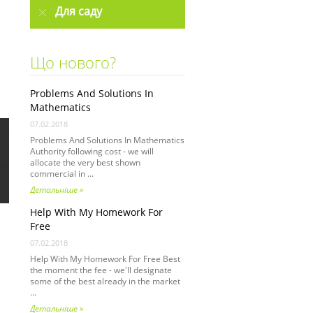
Для саду
Що нового?
Problems And Solutions In
Mathematics
07.02.2018
Problems And Solutions In Mathematics
Authority following cost - we will
allocate the very best shown
commercial in ...
Детальніше »
Help With My Homework For
Free
07.02.2018
Help With My Homework For Free Best
the moment the fee - we'll designate
some of the best already in the market
...
Детальніше »