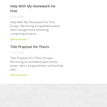
Help With My Homework For
Free
31.01.2018
Help With My Homework For Free
Essays. Becoming an qualified author,
who's bought been achieving
composing projects ...
Детальніше »
Title Proposal For Thesis
31.01.2018
Title Proposal For Thesis Essays.
Becoming an stumbled upon article
writer, who's acquired been task writing
jobs ...
Детальніше »