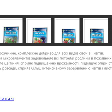
озчинне, комплексне добриво для всіх видів овочів і квітів.
а мікроелементів задовольняє всі потреби рослини в поживних
ле цвітіння, сприяє підвищенню врожайності, підвищує опірніс
розсади, сприяє більш інтенсивному забарвленню квітів і лист
литься