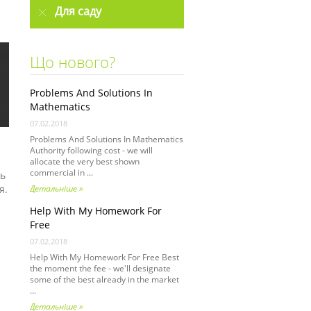
Для саду
Що нового?
Problems And Solutions In
Mathematics
07.02.2018
Problems And Solutions In Mathematics
Authority following cost - we will
allocate the very best shown
commercial in ...
ть
я.
Детальніше »
Help With My Homework For
Free
07.02.2018
Help With My Homework For Free Best
the moment the fee - we'll designate
some of the best already in the market
...
Детальніше »