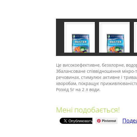
Це високоефективне, безхлорне, водор
Збалансоване співвідношення мікро-т
речовинах, стимулює активне і трива
хворобам, покращує приживлюваність 
Розхід 5г на 2 л води.
Мені подобається!
Поде
Pinterest