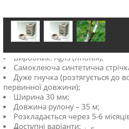
Виробник: Aglis (Японія);
Самоклеюча синтетична стрічк
Дуже гнучка (розтягується до во
первинної довжини);
Ширина 30 мм;
Довжина рулону – 35 м;
Розкладається через 5-6 місяці
Доступні варіанти: