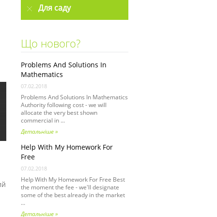
Для саду
Що нового?
Problems And Solutions In
Mathematics
07.02.2018
Problems And Solutions In Mathematics
Authority following cost - we will
allocate the very best shown
commercial in ...
Детальніше »
Help With My Homework For
Free
07.02.2018
Help With My Homework For Free Best
ий
the moment the fee - we'll designate
some of the best already in the market
...
Детальніше »