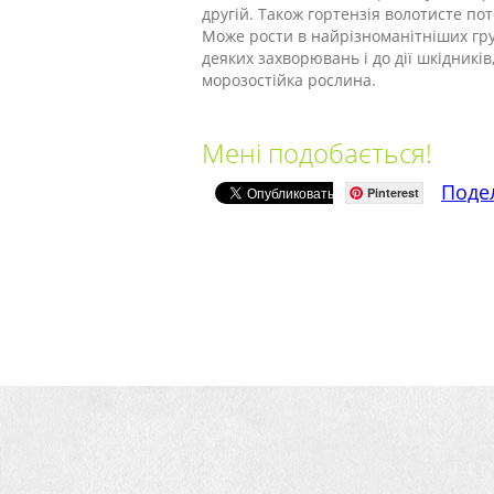
другій. Також гортензія волотисте по
Може рости в найрізноманітніших грун
деяких захворювань і до дії шкідникі
морозостійка рослина.
Мені подобається!
Поде
Pinterest