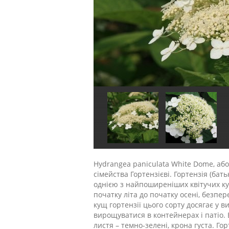
Hydrangea paniculata White Dome, або
сімейства Гортензієві. Гортензія (ба
однією з найпоширеніших квітучих кущ
початку літа до початку осені, безпе
кущ гортензії цього сорту досягає у в
вирощуватися в контейнерах і патіо. Б
листя – темно-зелені, крона густа. Го