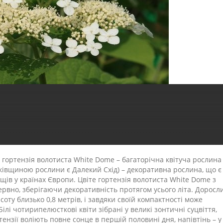
 гортензія волотиста White Dome – багаторічна квітуча рослина
тьківщиною рослини є Далекий Схід) – декоративна рослина, що є
ів у країнах Європи. Цвіте гортензія волотиста White Dome з
рервно, зберігаючи декоративність протягом усього літа. Доросл
исоту близько 0,8 метрів, і завдяки своїй компактності може
ілі чотирипелюсткові квіти зібрані у великі зонтичні суцвіття,
ртензії воліють повне сонце в першій половині дня, напівтінь – у