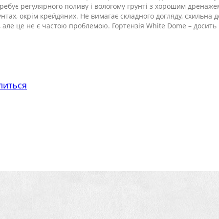
требує регулярного поливу і вологому грунті з хорошим дренаже
тах, окрім крейдяних. Не вимагає складного догляду, схильна д
в, але це не є частою проблемою. Гортензія White Dome – досить
литься