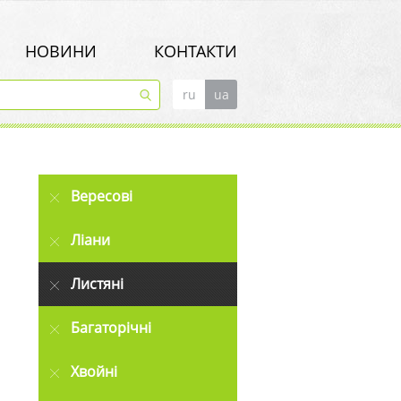
НОВИНИ
КОНТАКТИ
ru
ua
Вересові
Ліани
Листяні
Багаторічні
Хвойні