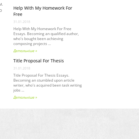
м.
Help With My Homework For
о
Free
31.01.2018
Help With My Homework For Free
Essays. Becoming an qualified author,
who's bought been achieving
composing projects ...
Детальніше »
Title Proposal For Thesis
31.01.2018
Title Proposal For Thesis Essays.
Becoming an stumbled upon article
writer, who's acquired been task writing
jobs ...
Детальніше »