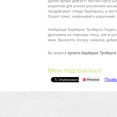
Дрібні вузькі довгасті листки сорту
акцентом для різних рослинних ансамб
продовгуваті плоди барбарису, а лист
Dream тонкі, червонувато-коричневі,
Найкраще
барбарис Тунберга Голден
дренажем на повному сонці, але в ціл
яких. Виносить посуху і морози, добр
Ви можете
купити барбарис Тунберга
Мені подобається!
Поде
Pinterest