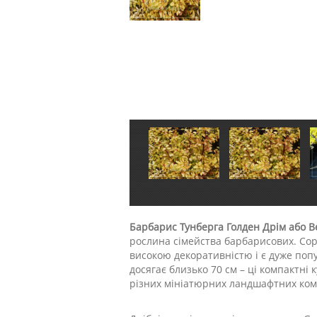
Барбарис Тунберга Голден Дрім або Be
рослина сімейства барбарисових. Сор
високою декоративністю і є дуже попу
досягає близько 70 см – ці компактні 
різних мініатюрних ландшафтних ком