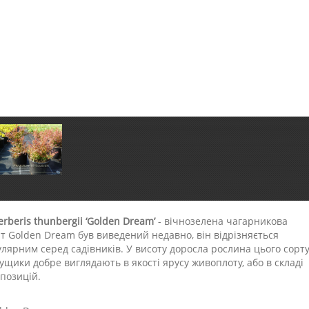
rberis thunbergii ‘Golden Dream’
- вічнозелена чагарникова
т Golden Dream був виведений недавно, він відрізняється
лярним серед садівників. У висоту доросла рослина цього сорт
кущики добре виглядають в якості ярусу живоплоту, або в складі
позицій.