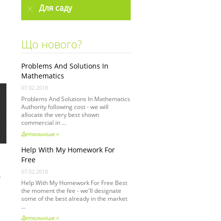
Для саду
Що нового?
Problems And Solutions In
Mathematics
07.02.2018
Problems And Solutions In Mathematics
Authority following cost - we will
allocate the very best shown
commercial in ...
Детальніше »
Help With My Homework For
Free
07.02.2018
у
Help With My Homework For Free Best
the moment the fee - we'll designate
some of the best already in the market
...
Детальніше »