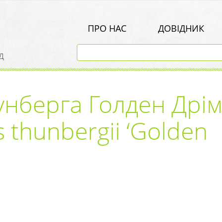
ПРО НАС
ДОВІДНИК
д
унберга Голден Дрі
 thunbergii ‘Golden