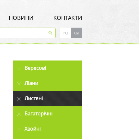
НОВИНИ
КОНТАКТИ
ru
ua
м
Вересові
Ліани
Листяні
Багаторічні
Хвойні