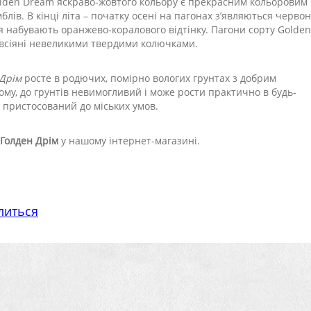
 Golden Dream яскраво-жовтого кольору є прекрасним кольоровим
лів. В кінці літа – початку осені на пагонах з’являються червон
я набувають оранжево-коралового відтінку. Пагони сорту Golden
 всіяні невеликими твердими колючками.
 Дрім
росте в родючих, помірно вологих грунтах з добрим
ому, до грунтів невимогливий і може рости практично в будь-
е пристосований до міських умов.
 Голден Дрім
у нашому інтернет-магазині.
литься