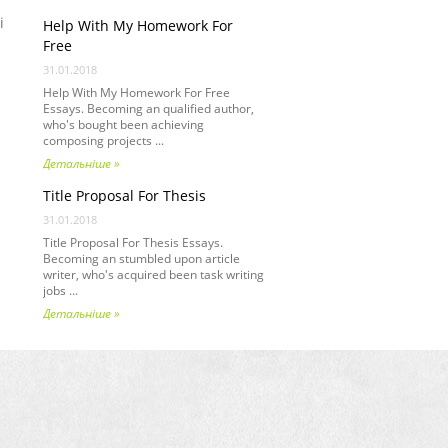
і
Help With My Homework For
Free
31.01.2018
Help With My Homework For Free
Essays. Becoming an qualified author,
who's bought been achieving
composing projects ...
Детальніше »
Title Proposal For Thesis
31.01.2018
Title Proposal For Thesis Essays.
Becoming an stumbled upon article
writer, who's acquired been task writing
jobs ...
Детальніше »