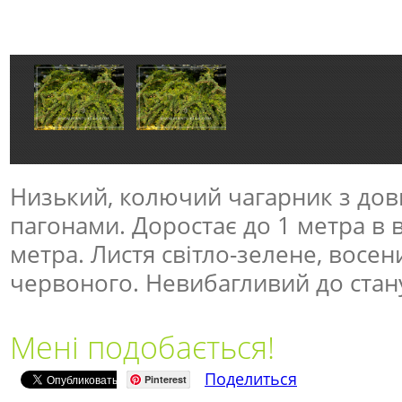
Низький, колючий чагарник з до
пагонами. Доростає до 1 метра в в
метра. Листя світло-зелене, восен
червоного. Невибагливий до стану
Мені подобається!
Поделиться
Pinterest