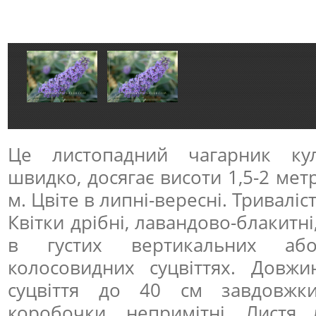
Це листопадний чагарник кул
швидко, досягає висоти 1,5-2 метр
м. Цвіте в липні-вересні. Триваліст
Квітки дрібні, лавандово-блакитн
в густих вертикальних аб
колосовидних суцвіттях. Довжи
суцвіття до 40 см завдовжки
коробочки, непримітні. Листя л