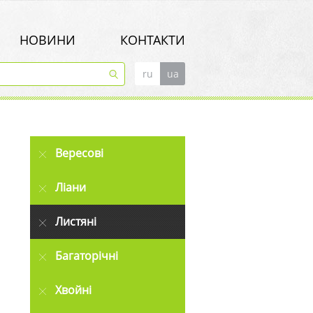
НОВИНИ
КОНТАКТИ
ru
ua
Вересові
Ліани
Листяні
Багаторічні
Хвойні