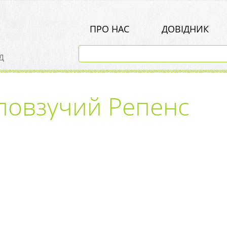
ПРО НАС
ДОВІДНИК
д
повзучий Репенс