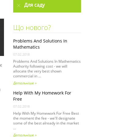
Для саду
Що нового?
Problems And Solutions In
Mathematics
07.02.2018
Problems And Solutions In Mathematics
є
Authority following cost - we will
allocate the very best shown
commercial in ...
Детальніше »
й
Help With My Homework For
Free
07.02.2018
Help With My Homework For Free Best
the moment the fee - we'll designate
some of the best already in the market
...
Детальніше »