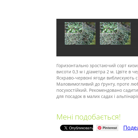
Горизонтально зростаючий сорт кизи
висоти 0,3 м і діаметра 2 м. Цвіте в ч
Яскраво-червоні ягоди виблискують с
Маловимогливий до ґрунту, проте люби
посухостійкий. Рекомендовано садити
для посадок в малих садах і альпінар
Мені подобається!
Поде
Pinterest