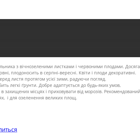
льника з вічнозеленими листками і червоними плодами. Досяга
ервні, плодоносить в серпні-вересні. Квіти і плоди декоративні.
еред листя протягом усієї зими, радуючи погляд.
ть легкі ґрунти. Добре адаптується до будь-яких умов,
 в захищених місцях і приховувати від морозів. Рекомендовани
іях, і для озеленення великих площ.
литься