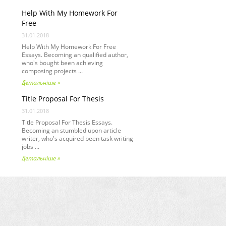
Help With My Homework For
Free
31.01.2018
Help With My Homework For Free
Essays. Becoming an qualified author,
who's bought been achieving
composing projects ...
Детальніше »
Title Proposal For Thesis
31.01.2018
Title Proposal For Thesis Essays.
Becoming an stumbled upon article
writer, who's acquired been task writing
jobs ...
Детальніше »