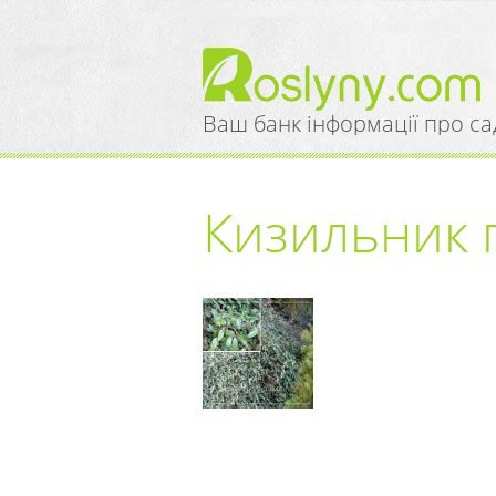
Ваш банк інформації про са
Кизильник 