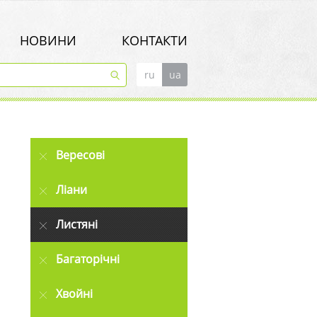
НОВИНИ
КОНТАКТИ
ru
ua
Вересові
Ліани
Листяні
Багаторічні
Хвойні