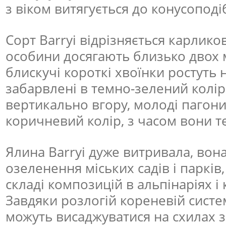
з віком витягується до конусоподі
Сорт Barryi відрізняється карлик
особини досягають близько двох м
блискучі короткі хвоїнки ростуть на
забарвлені в темно-зелений колір.
вертикально вгору, молоді пагони
коричневий колір, з часом вони т
Ялина Barryi дуже витривала, вон
озеленення міських садів і парків
складі композицій в альпінаріях і 
Завдяки розлогій кореневій систе
можуть висаджуватися на схилах з