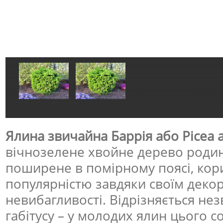
Ялина звичайна Баррія або Picea ab
вічнозелене хвойне дерево роди
поширене в помірному поясі, кор
популярністю завдяки своїм декор
невибагливості. Відрізняється 
габітусу – у молодих ялин цього с