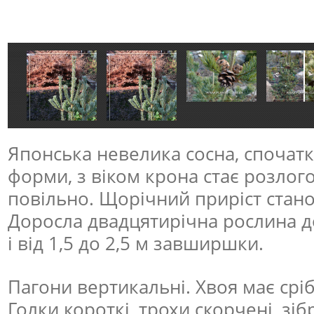
Японська невелика сосна, спочат
форми, з віком крона стає розлого
повільно. Щорічний приріст станов
Доросла двадцятирічна рослина д
і від 1,5 до 2,5 м завширшки.
Пагони вертикальні. Хвоя має сріб
Голки короткі, трохи скорчені, зіб