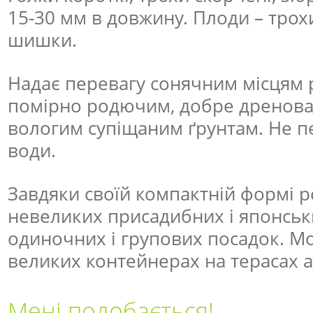
15-30 мм в довжину. Плоди – трох
шишки.
Надає перевагу сонячним місцям 
помірно родючим, добре дренова
вологим супіщаним ґрунтам. Не п
води.
Завдяки своїй компактній формі 
невеликих присадибних і японськи
одиночних і групових посадок. М
великих контейнерах на терасах а
Мені подобається!