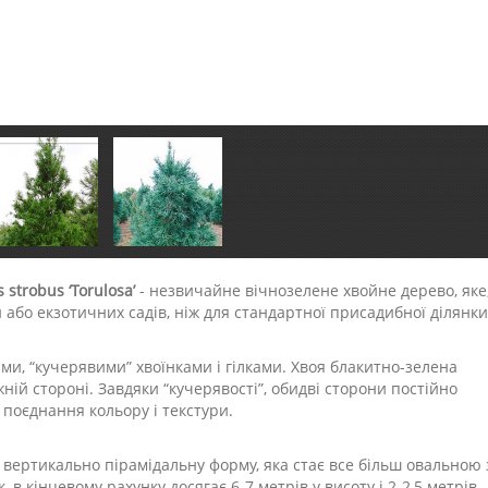
strobus ‘Torulosa’
- незвичайне вічнозелене хвойне дерево, яке
й або екзотичних садів, ніж для стандартної присадибної ділянки
ми, “кучерявими” хвоїнками і гілками. Хвоя блакитно-зелена
ній стороні. Завдяки “кучерявості”, обидві сторони постійно
поєднання кольору і текстури.
, вертикально пірамідальну форму, яка стає все більш овальною 
, в кінцевому рахунку досягає 6-7 метрів у висоту і 2-2,5 метрів