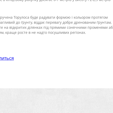
кручена Торулоса буде радувати формою і кольором протягом
багливий до ґрунту, віддає перевагу добре дренованим ґрунтам,
сте на відкритих ділянках під прямими сонячними променями аб
ким, краще росте в не надто посушливих регіонах.
литься