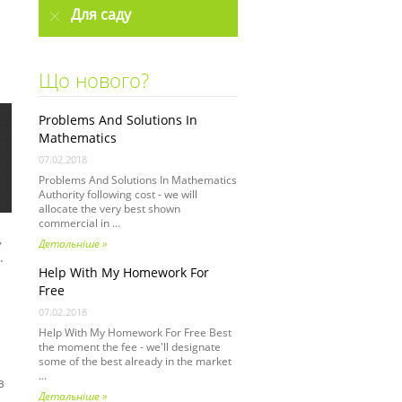
Для саду
Що нового?
Problems And Solutions In
Mathematics
07.02.2018
Problems And Solutions In Mathematics
Authority following cost - we will
allocate the very best shown
commercial in ...
,
Детальніше »
.
Help With My Homework For
Free
07.02.2018
Help With My Homework For Free Best
the moment the fee - we'll designate
some of the best already in the market
...
з
Детальніше »