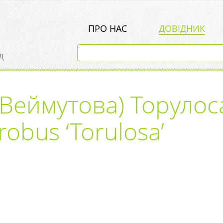
ПРО НАС
ДОВІДНИК
д
(Веймутова) Торулос
robus ‘Torulosa’