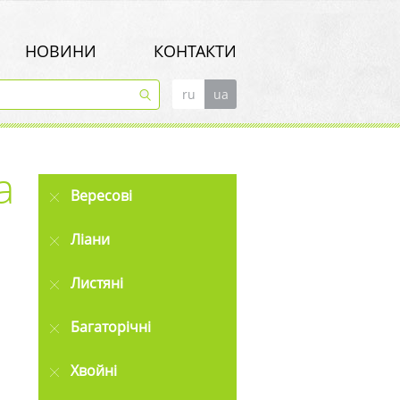
НОВИНИ
КОНТАКТИ
ru
ua
а
Вересові
Ліани
Листяні
Багаторічні
Хвойні