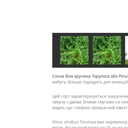
Сосна біла кручена Торулоса або Pinus 
мабуть, більше підходить для колекці
Цей сорт характеризується закручени
зверху з двома білими смугами на ниж
видно, що створює прекрасний ефект 
Pinus strobus Torulosa має нормальну
віком. Росте приблизно на 15 см на рік