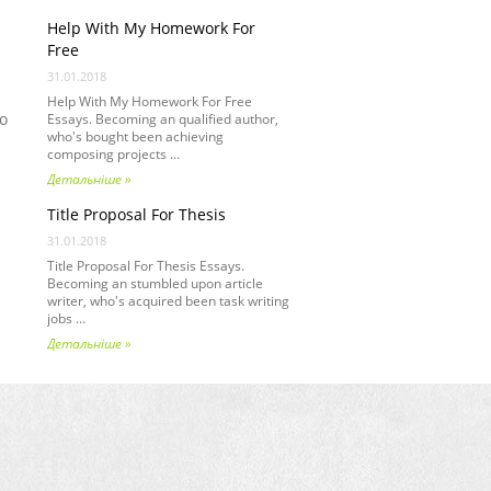
Help With My Homework For
Free
31.01.2018
Help With My Homework For Free
о
Essays. Becoming an qualified author,
who's bought been achieving
composing projects ...
Детальніше »
Title Proposal For Thesis
31.01.2018
Title Proposal For Thesis Essays.
Becoming an stumbled upon article
writer, who's acquired been task writing
jobs ...
Детальніше »