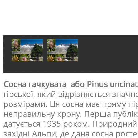
Сосна гачкувата або Pinus uncinat
гірської, який відрізняється знач
розмірами. Ця сосна має пряму пі
неправильну крону. Перша публік
датується 1935 роком. Природний 
західні Альпи, де дана сосна росте