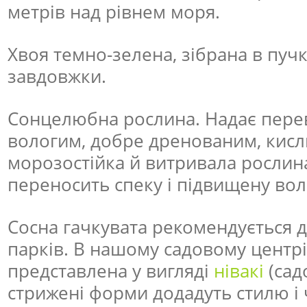
метрів над рівнем моря.
Хвоя темно-зелена, зібрана в пучк
завдовжки.
Сонцелюбна рослина. Надає перев
вологим, добре дренованим, кисл
морозостійка й витривала рослина
переносить спеку і підвищену воло
Сосна гачкувата рекомендується дл
парків. В нашому садовому центрі
представлена у вигляді
нівакі
(сад
стрижені форми додадуть стилю і ч