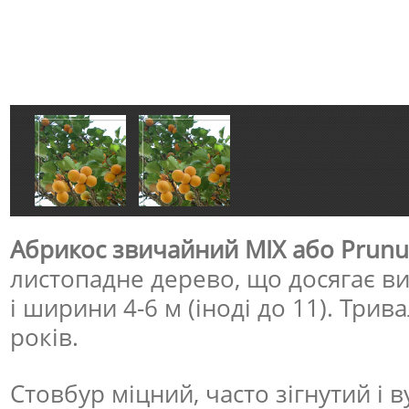
Абрикос звичайний MIX або Prunu
листопадне дерево, що досягає вис
і ширини 4-6 м (іноді до 11). Трив
років.
Стовбур міцний, часто зігнутий і 