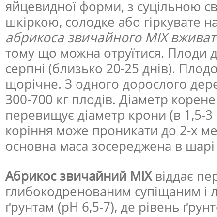
яйцевидної форми, з суцільною с
шкіркою, солодке або гіркувате н
абрикоса звичайного MIX вживат
тому що можна отруїтися. Плоди д
серпні (близько 20-25 днів). Плод
щорічне. З одного дорослого дер
300-700 кг плодів. Діаметр корен
перевищує діаметр крони (в 1,5-3 
коріння може проникати до 2-х мет
основна маса зосереджена в шарі 
Абрикос звичайний MIX
віддає пе
глибокодренованим супіщаним і 
ґрунтам (pH 6,5-7), де рівень ґрун