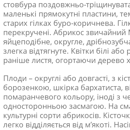
стовбура поздовжньо-тріщинувата
маленькі прямокутні пластини, тем
старих гілках буро-коричнева. Гілк
перекручені. Абрикос звичайний 
яйцеподібне, округле, дрібнозубча
злегка відтягнуте. Квітки білі або
раніше листя, огортаючи дерево х
Плоди – округлі або довгасті, з к
борозенкою, шкірка бархатиста, в
помаранчевого кольору, іноді з 
односторонньою засмагою. На сма
культурні сорти абрикосів. Кісточ
легко відділяється від м’якоті. Нас