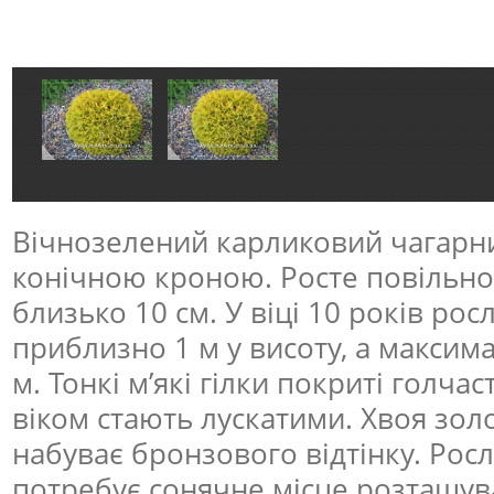
Вічнозелений карликовий чагарни
конічною кроною. Росте повільно,
близько 10 см. У віці 10 років рос
приблизно 1 м у висоту, а максима
м. Тонкі м’які гілки покриті голчас
віком стають лускатими. Хвоя зол
набуває бронзового відтінку. Рос
потребує сонячне місце розташуван