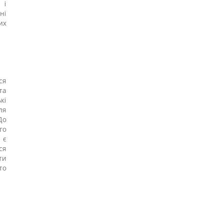
 і
ні
их
ся
та
кі
ля
До
го
 є
ся
ти
то