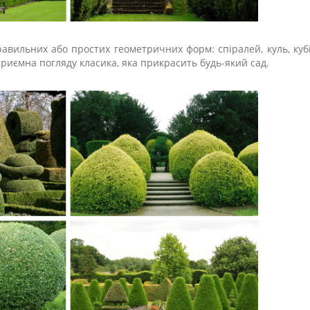
авильних або простих геометричних форм: спіралей, куль, кубі
 приємна погляду класика, яка прикрасить будь-який сад.