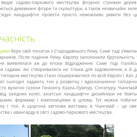
идів садово-паркового мистецтва фігурної стрижки дерев
юються дивовижні фігури та скульптури, а також незвичайні зеле
-східні ландшафтні проекти просто неможливо уявити без ц
учасність
цями
бере свій початок з Стародавнього Риму. Саме тоді з’явила
арників. Після падіння Риму, Європу заполонили брутальність 
 не виявлялася аж до епохи Відродження. Саме тоді італійсь
и садами, які створювалися не тільки для задоволення, а й д
р топіарне мистецтво стало поширюватися по всій Європі і Азії. 
Азії сьогодні задають тон у розвитку і вдосконаленні топіарно
сто вуличні газони Гонконгу, Куала-Лумпур, Сінгапуру, Чіангмай
ід західних колег, азіатські ландшафтні дизайнери не боять
орами, формами і композиціями в цілому. Тут можна побачи
тла і тіні. А щорічна квіткова виставка в Чіангмай – це свя
тва і авангарду в світі садово-паркового мистецтва.