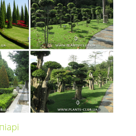
піарі