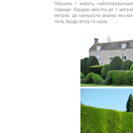
Першим, і, мабуть, найпопулярніши
підвиди: бордюр (висота до 1 метра),
метрів). Ця прекрасна форма, яка крі
пилу, бруду, вітру та шуму.