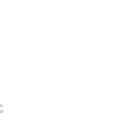
и.
рі