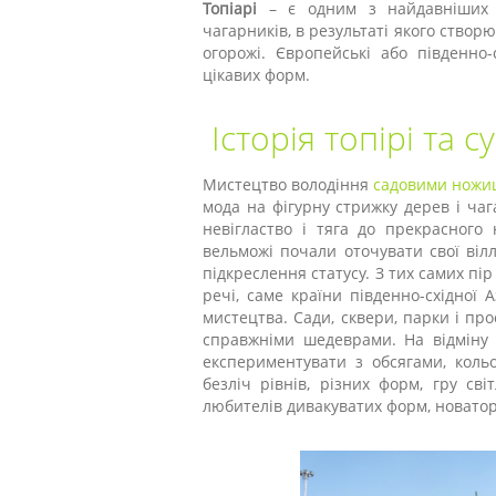
Топіарі
– є одним з найдавніших в
чагарників, в результаті якого створ
огорожі. Європейські або південно
цікавих форм.
Історія топірі та с
Мистецтво володіння
садовими ножи
мода на фігурну стрижку дерев і чаг
невігластво і тяга до прекрасного
вельможі почали оточувати свої вілл
підкреслення статусу. З тих самих пі
речі, саме країни південно-східної 
мистецтва. Сади, сквери, парки і про
справжніми шедеврами. На відміну в
експериментувати з обсягами, коль
безліч рівнів, різних форм, гру сві
любителів дивакуватих форм, новаторс