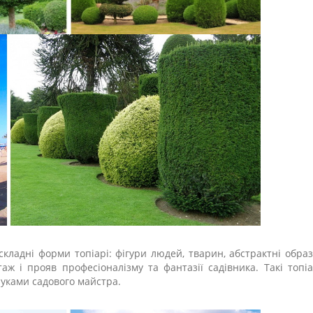
кладні форми топіарі: фігури людей, тварин, абстрактні образ
ж і прояв професіоналізму та фантазії садівника. Такі топіа
руками садового майстра.