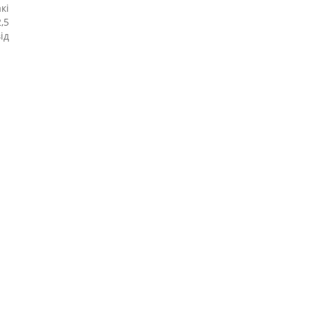
кі
,5
ід