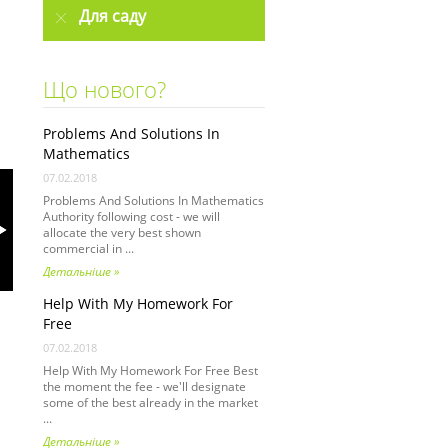
Для саду
Що нового?
Problems And Solutions In
Mathematics
07.02.2018
Problems And Solutions In Mathematics
Authority following cost - we will
allocate the very best shown
commercial in ...
Детальніше »
Help With My Homework For
Free
07.02.2018
Help With My Homework For Free Best
the moment the fee - we'll designate
some of the best already in the market
...
Детальніше »