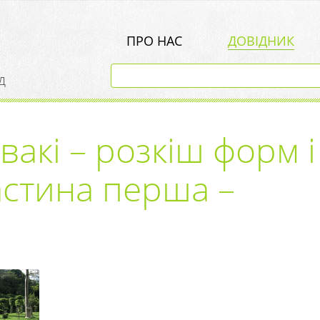
ПРО НАС
ДОВІДНИК
д
івакі – розкіш форм і
астина перша –