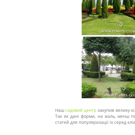
Наш
садовий центр
закупив велику кіл
Так як дані форми, на жаль, менш по
статей для популяризації їх серед кліє