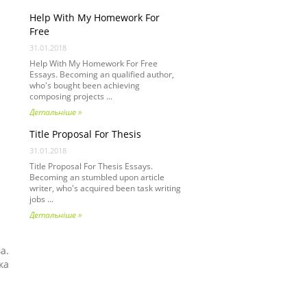
Help With My Homework For
Free
31.01.2018
Help With My Homework For Free
Essays. Becoming an qualified author,
who's bought been achieving
composing projects ...
Детальніше »
Title Proposal For Thesis
31.01.2018
Title Proposal For Thesis Essays.
Becoming an stumbled upon article
writer, who's acquired been task writing
jobs ...
Детальніше »
а.
ка