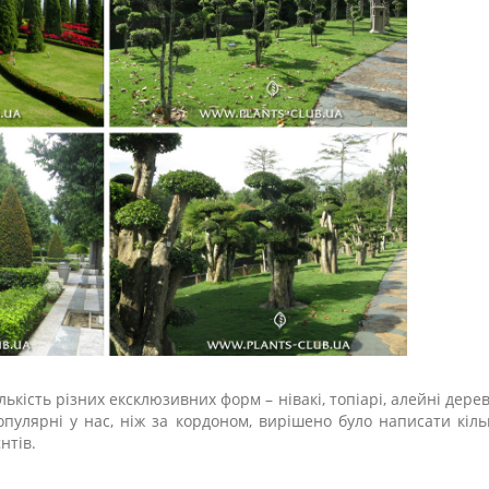
ькість різних ексклюзивних форм – нівакі, топіарі, алейні дерев
пулярні у нас, ніж за кордоном, вирішено було написати кіль
нтів.