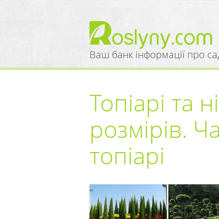
Ваш банк інформації про са
Топіарі та н
розмірів. Ч
топіарі