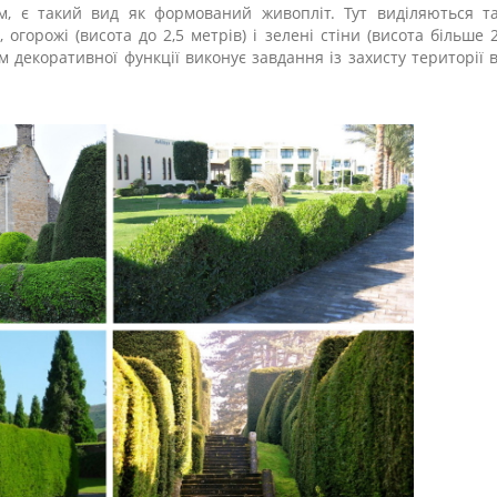
м, є такий вид як формований живопліт. Тут виділяються та
 огорожі (висота до 2,5 метрів) і зелені стіни (висота більше 2
м декоративної функції виконує завдання із захисту території в